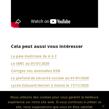
Cela peut aussi vous intéresser
La paie maîtrisée de A à Z
Le SMIC au 01/01/2026
Corrigez vos anomalies DSN
Le plafond de sécurité sociale au 01/01/2026
Lycée Edouard Herriot à Voiron le 17/11/2025
Nous utilisons des cookies pour vous garantir la meilleure
expérience sur notre site web. Si vous continuez à utiliser ce
site, nous supposerons que vous en êtes satisfait.
(c) 2024 - AMW Conseil. Site réalisé par
ReachOut