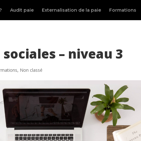
?
Audit paie
Externalisation de la paie
Formations
 sociales – niveau 3
rmations
,
Non classé