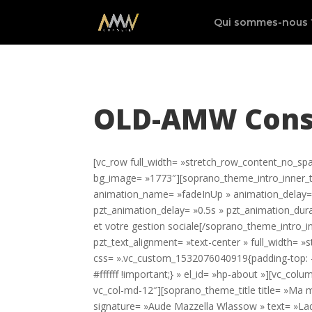
Qui sommes-nous 
OLD-AMW Consei
[vc_row full_width= »stretch_row_content_no_sp
bg_image= »1773″][soprano_theme_intro_inner_text
animation_name= »fadeInUp » animation_delay=
pzt_animation_delay= »0.5s » pzt_animation_dura
et votre gestion sociale[/soprano_theme_intro_
pzt_text_alignment= »text-center » full_width= 
css= ».vc_custom_1532076040919{padding-top: -
#ffffff !important;} » el_id= »hp-about »][vc_col
vc_col-md-12″][soprano_theme_title title= »Ma mi
signature= »Aude Mazzella Wlassow » text= »Lad