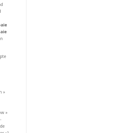
nd
d
paie
paie
on
mpte
m »
ow »
-
 de
er »]