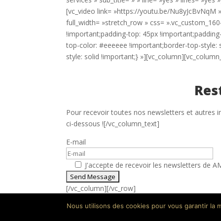
[vc_video link= »https://youtu.be/Nu8yJcBvNqM »
full_width= »stretch_row » css= ».vc_custom_16
!important;padding-top: 45px !important;padding
top-color: #eeeeee !important;border-top-style:
style: solid !important;} »][vc_column][vc_column
Res
Pour recevoir toutes nos newsletters et autres i
ci-dessous ![/vc_column_text]
E-mail
J'accepte de recevoir les newsletters de 
[/vc_column][/vc_row]
Nous utilisons des cookies pour vous garantir la m
(c) 2024 - AMW Conseil. Site réalisé par
ReachO