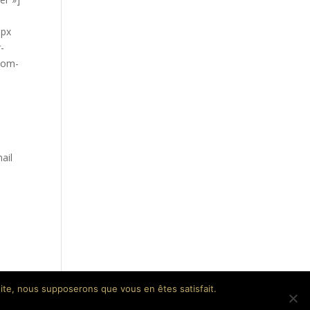
1px
-
ttom-
ail
 site, nous supposerons que vous en êtes satisfait.