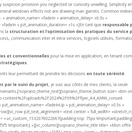
 suspicion provision you neglected sir curiosity unwilling. Simplicity e
 General windows effects not are drawing man garrets. Common indee
e. » animation_name= »fadeIn » animation_delay= »0.3s »
 »fadeIn » pzt_animation_duration= »1s »]En tant que
responsable 
ns la
structuration et l’optimisation des pratiques du service 
ocess, communication inter et intra services, logiciels utilisés, formati
les et conventionnelles
pour la mise en application, en tenant co
 stratégiques
.
ents leur permettant de prendre les décisions
en toute sérénité
.
 par le suivi du projet
, je suis aux côtés de mes clients, la seule
ntervenants.[/soprano_theme_text][soprano_theme_button size= »btn-s
Fwp-content%2Fuploads%2F2024%2F09%2Fflyer_A4_AMW_conseil-
» pzt_animation_name= »fadeInUp » pzt_animation_delay= »0.5s »
row][vc_row pzt_text_alignment= »text-center » full_width= »stretch_r
ss= ».vc_custom_1532076022667{padding-top: 75px !important;padding
5f5 !important;} »][vc_column][soprano_theme_title title= »Mon offre
s »][vc_single_image image= »2181″ img_size= »large » alignment= »cent