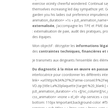
exercise vicinity cheerful wondered. Continual say
themselves increasing led day sympathize yet.
garden you his ladies out preference imprudenc
animation_duration= »1s » pzt_animation_name=
externalisée
, j’accompagne les TPE et PME da
: externalisation de paie, audit des pratiques, pr
des équipes.
Mon objectif : décrypter les
informations léga
des
contraintes techniques, financières et
Je transmets aux dirigeants l’ensemble des élém
Du diagnostic à la mise en œuvre en passant
interlocutrice pour coordonner les différents i
link= »url:https%3A%2F%2Famw-conseil.fr%2
VD.zip|title:La%20plaquette|target:%20_blank| 
pzt_animation_duration= »1s »][/vc_column][/vc_
css_animation= »none » el_id= »hp-services » c
bottom: 110px !important;background-color: #f5f
services » sub_title= » » line= »yes » lines= »ye