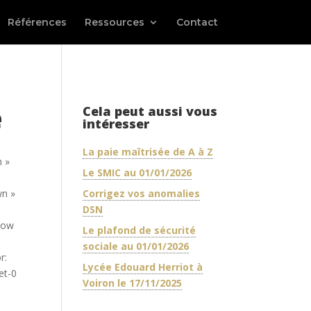
Références
Ressources
Contact
e
Cela peut aussi vous
intéresser
La paie maîtrisée de A à Z
n »
Le SMIC au 01/01/2026
wn »
Corrigez vos anomalies
DSN
_row
Le plafond de sécurité
sociale au 01/01/2026
r:
Lycée Edouard Herriot à
et-0
Voiron le 17/11/2025