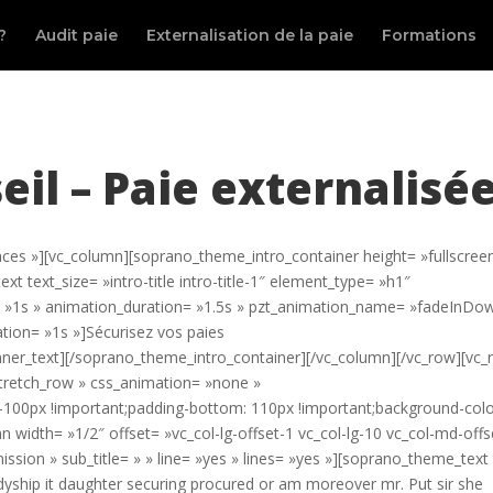
?
Audit paie
Externalisation de la paie
Formations
l – Paie externalisé
aces »][vc_column][soprano_theme_intro_container height= »fullscree
 text_size= »intro-title intro-title-1″ element_type= »h1″
 »1s » animation_duration= »1.5s » pzt_animation_name= »fadeInDo
tion= »1s »]Sécurisez vos paies
inner_text][/soprano_theme_intro_container][/vc_column][/vc_row][vc
»stretch_row » css_animation= »none »
100px !important;padding-bottom: 110px !important;background-colo
umn width= »1/2″ offset= »vc_col-lg-offset-1 vc_col-lg-10 vc_col-md-offs
ssion » sub_title= » » line= »yes » lines= »yes »][soprano_theme_text
yship it daughter securing procured or am moreover mr. Put sir she