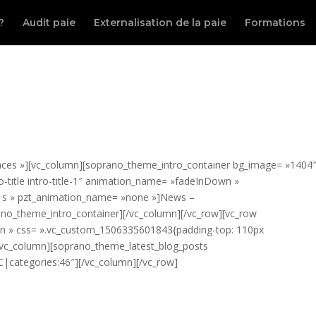
?
Audit paie
Externalisation de la paie
Formations
paces »][vc_column][soprano_theme_intro_container bg_image= »1404″
o-title intro-title-1″ animation_name= »fadeInDown »
»1s » pzt_animation_name= »none »]News –
ano_theme_intro_container][/vc_column][/vc_row][vc_row
eIn » css= ».vc_custom_1506335601843{padding-top: 110px
][vc_column][soprano_theme_latest_blog_posts
C|categories:46″][/vc_column][/vc_row]