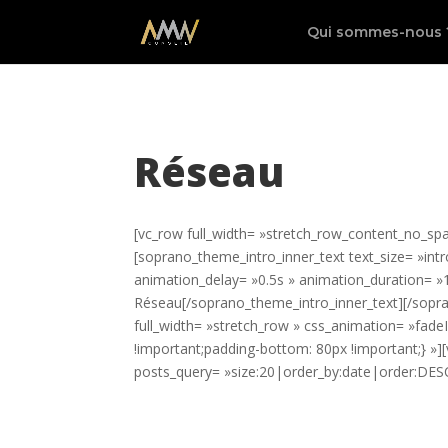
Qui sommes-nous 
Réseau
[vc_row full_width= »stretch_row_content_no_s
[soprano_theme_intro_inner_text text_size= »intr
animation_delay= »0.5s » animation_duration= 
Réseau[/soprano_theme_intro_inner_text][/sopr
full_width= »stretch_row » css_animation= »fad
!important;padding-bottom: 80px !important;} »
posts_query= »size:20|order_by:date|order:DES