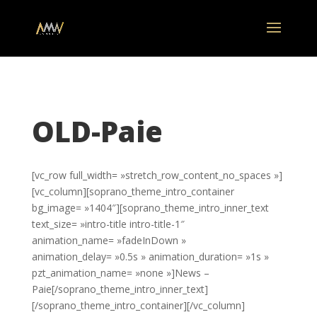
OLD-Paie
[vc_row full_width= »stretch_row_content_no_spaces »]
[vc_column][soprano_theme_intro_container
bg_image= »1404″][soprano_theme_intro_inner_text
text_size= »intro-title intro-title-1″
animation_name= »fadeInDown »
animation_delay= »0.5s » animation_duration= »1s »
pzt_animation_name= »none »]News –
Paie[/soprano_theme_intro_inner_text]
[/soprano_theme_intro_container][/vc_column]