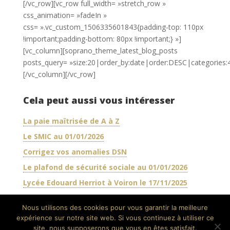
[/vc_row][vc_row full_width= »stretch_row »
css_animation= »fadeIn »
css= ».vc_custom_1506335601843{padding-top: 110px
!important;padding-bottom: 80px !important;} »]
[vc_column][soprano_theme_latest_blog_posts
posts_query= »size:20|order_by:date|order:DESC|categories:
[/vc_column][/vc_row]
Cela peut aussi vous intéresser
La paie maîtrisée de A à Z
Le SMIC au 01/01/2026
Corrigez vos anomalies DSN
Le plafond de sécurité sociale au 01/01/2026
Lycée Edouard Herriot à Voiron le 17/11/2025
Nous utilisons des cookies pour vous garantir la meilleure
expérience sur notre site web. Si vous continuez à utiliser ce
site, nous supposerons que vous en êtes satisfait.